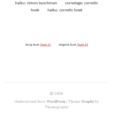
haiku: simon buschman cornelage: cornelis
hoek haiku: cornelis hoek
Vorig duet:
Duet 21
Volgend duet:
Duet 23
© 2026
|
Ondersteund door
WordPress
Thema:
Graphy
by
Themegraphy