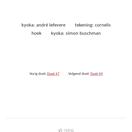
kyoka: andré lefevere tekening: cornelis
hoek kyoka: simon buschman
Vorig duet:
Duet 47
Volgend duet:
Duet 49
© 2026