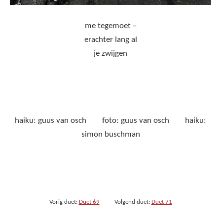
me tegemoet –
erachter lang al
je zwijgen
haiku: guus van osch foto: guus van osch haiku:
simon buschman
Vorig duet:
Duet 69
Volgend duet:
Duet 71