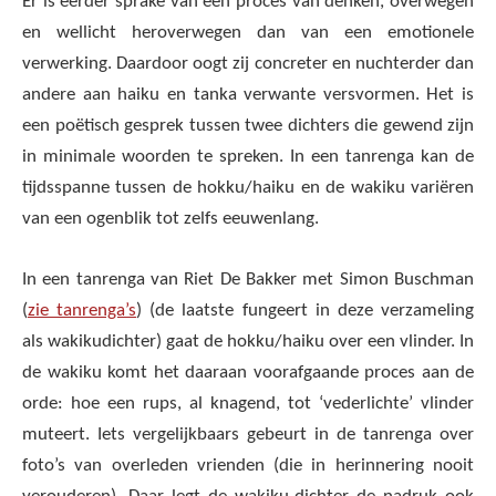
Er is eerder sprake van een proces van denken, overwegen
en wellicht heroverwegen dan van een emotionele
verwerking. Daardoor oogt zij concreter en nuchterder dan
andere aan haiku en tanka verwante versvormen. Het is
een poëtisch gesprek tussen twee dichters die gewend zijn
in minimale woorden te spreken. In een tanrenga kan de
tijdsspanne tussen de hokku/haiku en de wakiku variëren
van een ogenblik tot zelfs eeuwenlang.
In een tanrenga van Riet De Bakker met Simon Buschman
(
zie tanrenga’s
) (de laatste fungeert in deze verzameling
als wakikudichter) gaat de hokku/haiku over een vlinder. In
de wakiku komt het daaraan voorafgaande proces aan de
orde: hoe een rups, al knagend, tot ‘vederlichte’ vlinder
muteert. Iets vergelijkbaars gebeurt in de tanrenga over
foto’s van overleden vrienden (die in herinnering nooit