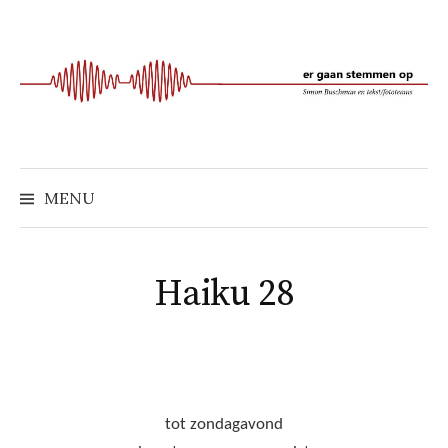
Naar
inhoud
springen
MENU
Haiku 28
tot zondagavond