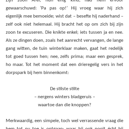
Zijn zoon Aref, hun enig kind, had hem ervoor
gewaarschuwd: ‘Pa pas op!’ Hij vroeg waar hij zich
eigenlijk mee bemoeide; wist dat – besefte hij naderhand –
zelf ook niet helemaal. Hij bracht het op om zich bij zijn
zoon te excuseren. Die knikte enkel; iets tussen ja en nee.
Als ze dingen doen, zoals het aanrecht vervangen, de lange
gang witten, de tuin winterklaar maken, gaat het redelijk
tot goed tussen hen; nee, zelfs prima; maar een gesprek,
ho maar. Tot het moment dat een drieregelig vers in het
dorpspark bij hem binnenkomt:
De stilste stilte
– nergens winters bladgeruis –
waartoe dan die knoppen?
Merkwaardig, een simpele, toch wel verrassende vraag die
hem tot nu toe is ontgaan; waar hij ook nooit écht bij