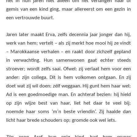
het in hun jaren niet alleen om het verlangen naar of
gemis van een kind ging, maar allereerst om een gezin in
een vertrouwde buurt.
Jaren later maakt Erva, zelfs decennia jaar jonger dan hij,
werk van hem; vertelt – als zij merkt hoe mooi hij ze vindt
– Marokkaanse verhalen – en raakt door zichzelf gepland
in verwachting. Hun samenwonen gaat echter steeds
stroever; wordt zelfs saai. Ofwel: zij verlaat hem voor een
ander: zijn collega. Dit is hem volkomen ontgaan. En zij
doet wat zij wil doen: zélf weggaan. Hij gunt hem haar wel;
Ad is een goedmoedige man. En achteraf bezien: hij hield
op zijn wijze best van haar, liet het daar te veel bij;
noemde haar soms ‘m’n beste vriendin’. Zij haalde dan
licht haar brede schouders op; gromde ook wel iets.