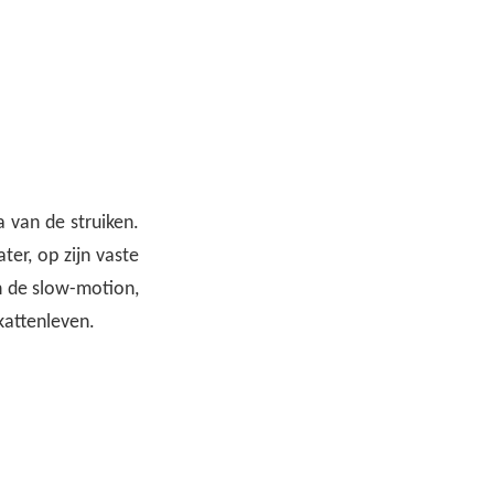
a van de struiken.
ter, op zijn vaste
an de slow-motion,
kattenleven.