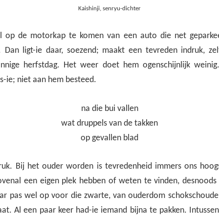
Kaishinji, senryu-dichter
l op de motorkap te komen van een auto die net geparkeerd
 Dan ligt-ie daar, soezend; maakt een tevreden indruk, zelfs 
nnige herfstdag. Het weer doet hem ogenschijnlijk weinig
s-ie; niet aan hem besteed.
na die bui vallen
wat druppels van de takken
op gevallen blad
ruk. Bij het ouder worden is tevredenheid immers ons hoo
ovenal een eigen plek hebben of weten te vinden, desnoods
ar pas wel op voor die zwarte, van ouderdom schokschoude
aat. Al een paar keer had-ie iemand bijna te pakken. Intussen