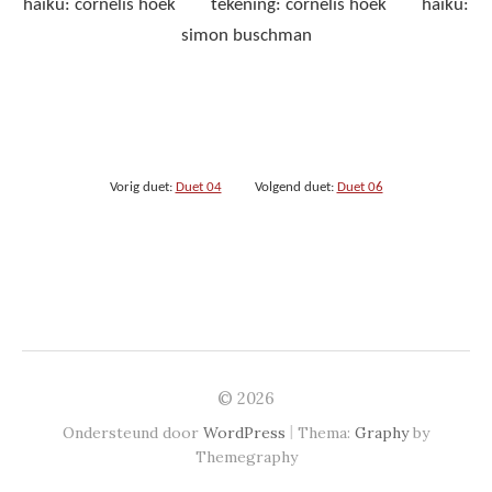
haiku: cornelis hoek tekening: cornelis hoek haiku:
simon buschman
Vorig duet:
Duet 04
Volgend duet:
Duet 06
© 2026
|
Ondersteund door
WordPress
Thema:
Graphy
by
Themegraphy