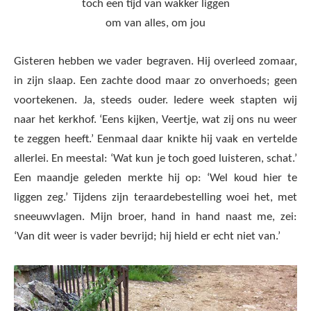
toch een tijd van wakker liggen
om van alles, om jou
Gisteren hebben we vader begraven. Hij overleed zomaar,
in zijn slaap. Een zachte dood maar zo onverhoeds; geen
voortekenen. Ja, steeds ouder. Iedere week stapten wij
naar het kerkhof. ‘Eens kijken, Veertje, wat zij ons nu weer
te zeggen heeft.’ Eenmaal daar knikte hij vaak en vertelde
allerlei. En meestal: ‘Wat kun je toch goed luisteren, schat.’
Een maandje geleden merkte hij op: ‘Wel koud hier te
liggen zeg.’ Tijdens zijn teraardebestelling woei het, met
sneeuwvlagen. Mijn broer, hand in hand naast me, zei:
‘Van dit weer is vader bevrijd; hij hield er echt niet van.’