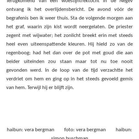
Terugkomend van een woestijntrektocht in de Negev
ontvang ik het overlijdensbericht. De avond vóór de
begrafenis ben ik weer thuis. Sta de volgende morgen aan
het graf, waarin zijn kist wordt neergelaten. De priester
zegent met wijwater; het zonlicht breekt erin met steeds
heel even uiteenspattende kleuren. Hij hield zo van de
regenboog; had het dan over de pot met goud die aan
beider uiteinden zou staan maar tot nu toe nooit
gevonden werd. In de loop van de tijd verzachtte het
verdriet om hem en ging op in het steeds gevoeld gemis
van hem. Terwijl hij er blijft zijn.
haibun: vera bergman foto: vera bergman haibun:
simon buschman