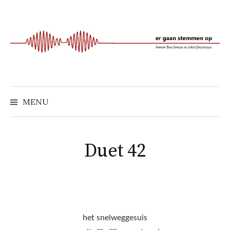
Naar
inhoud
springen
MENU
Duet 42
het snelweggesuis