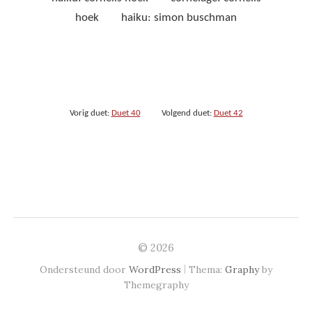
hoek haiku: simon buschman
Vorig duet:
Duet 40
Volgend duet:
Duet 42
© 2026
|
Ondersteund door
WordPress
Thema:
Graphy
by
Themegraphy