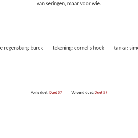
van seringen, maar voor wie.
ine regensburg-burck tekening: cornelis hoek tanka: si
Vorig duet:
Duet 57
Volgend duet:
Duet 59