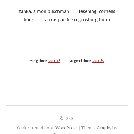
tanka: simon buschman tekening: cornelis
hoek tanka: pauline regensburg-burck
Vorig duet:
Duet 58
Volgend duet:
Duet 60
© 2026
|
Ondersteund door
WordPress
Thema:
Graphy
by