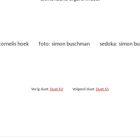
 cornelis hoek foto: simon buschman sedoka: simon b
Vorig duet:
Duet 63
Volgend duet:
Duet 65