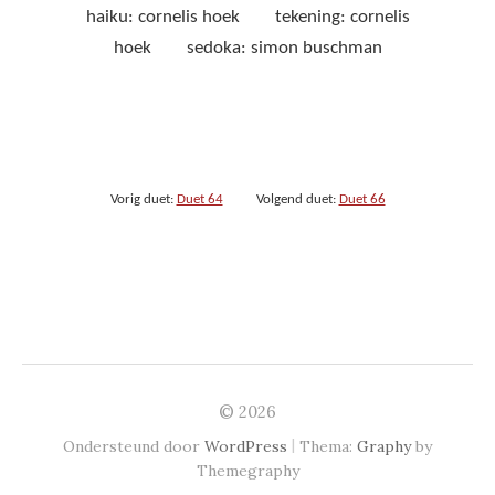
haiku: cornelis hoek tekening: cornelis
hoek sedoka: simon buschman
Vorig duet:
Duet 64
Volgend duet:
Duet 66
© 2026
|
Ondersteund door
WordPress
Thema:
Graphy
by
Themegraphy