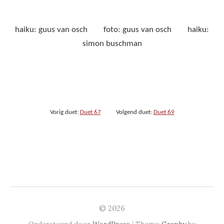
haiku: guus van osch foto: guus van osch haiku:
simon buschman
Vorig duet:
Duet 67
Volgend duet:
Duet 69
© 2026
|