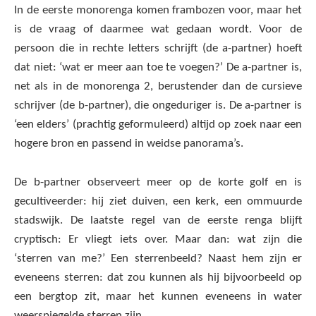
In de eerste monorenga komen frambozen voor, maar het
is de vraag of daarmee wat gedaan wordt. Voor de
persoon die in rechte letters schrijft (de a-partner) hoeft
dat niet: ‘wat er meer aan toe te voegen?’ De a-partner is,
net als in de monorenga 2, berustender dan de cursieve
schrijver (de b-partner), die ongeduriger is. De a-partner is
‘een elders’ (prachtig geformuleerd) altijd op zoek naar een
hogere bron en passend in weidse panorama’s.
De b-partner observeert meer op de korte golf en is
gecultiveerder: hij ziet duiven, een kerk, een ommuurde
stadswijk. De laatste regel van de eerste renga blijft
cryptisch: Er vliegt iets over. Maar dan: wat zijn die
‘sterren van me?’ Een sterrenbeeld? Naast hem zijn er
eveneens sterren: dat zou kunnen als hij bijvoorbeeld op
een bergtop zit, maar het kunnen eveneens in water
weerspiegelde sterren zijn.