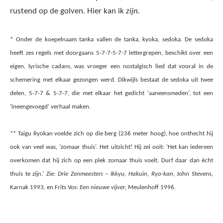
rustend op de golven. Hier kan ik
zijn.
* Onder de koepelnaam tanka vallen de tanka, kyoka, sedoka. De sedoka
heeft zes regels met doorgaans 5-7-7-5-7-7 lettergrepen, beschikt over een
eigen, lyrische cadans, was vroeger een nostalgisch lied dat vooral in de
schemering met elkaar gezongen werd. Dikwijls bestaat de sedoka uit twee
delen, 5-7-7 & 5-7-7, die met elkaar het gedicht ‘aaneensmeden’, tot een
‘ineengevoegd’ verhaal maken.
** Taigu Ryokan voelde zich op die berg (236 meter hoog), hoe onthecht hij
ook van veel was, ‘zomaar thuis’. Het uitzicht! Hij zei ooit: ‘Het kan iedereen
overkomen dat hij zich op een plek zomaar thuis voelt. Durf daar dan écht
thuis te zijn.’ Zie:
Drie Zenmeesters – Ikkyu, Hakuin, Ryo-kan,
John Stevens,
Karnak 1993, en Frits Vos:
Een nieuwe vijver
, Meulenhoff 1996.