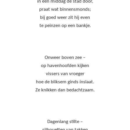
in een middag de stad door,
praat wat binnensmonds;
bij goed weer zit hij even
te peinzen op een bankje.
Onweer boven zee –
op havenhoofden kijken
vissers van vroeger
hoe de bliksem ginds ínslaat.
Ze knikken dan bedachtzaam.
Dagenlang stilte –
silhouetten van takken