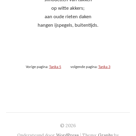
op witte akkers;
aan oude rieten daken
hangen ijspegels, buitentijds.
Vorige pagina:
Tanka 5
volgende pagina:
Tanka 3
© 2026
|
Ondersteund door
WordPress
Thema:
Graphy
by