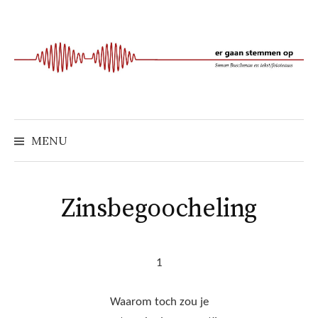
Naar
inhoud
springen
MENU
Zinsbegoocheling
1
Waarom toch zou je