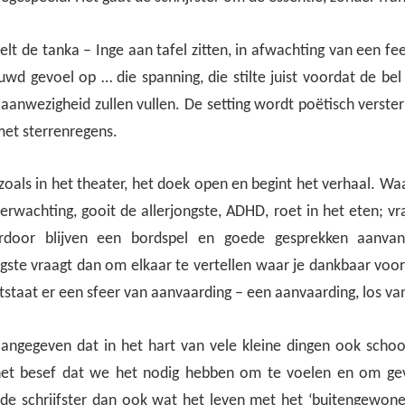
elt de tanka – Inge aan tafel zitten, in afwachting van een fees
wd gevoel op … die spanning, die stilte juist voordat de bel
aanwezigheid zullen vullen. De setting wordt poëtisch verste
met sterrenregens.
zoals in het theater, het doek open en begint het verhaal. Waar
erwachting, gooit de allerjongste, ADHD, roet in het eten; v
rdoor blijven een bordspel en goede gesprekken aanvank
ngste vraagt dan om elkaar te vertellen waar je dankbaar voor
tstaat er een sfeer van aanvaarding – een aanvaarding, los va
ngegeven dat in het hart van vele kleine dingen ook schoon
n het besef dat we het nodig hebben om te voelen en om ge
de schrijfster dan ook wat het leven met het ‘buitengewone