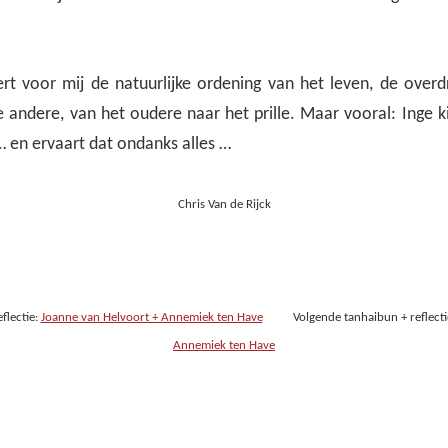
eert voor mij de natuurlijke ordening van het leven, de over
 andere, van het oudere naar het prille. Maar vooral: Inge k
… en ervaart dat ondanks alles …
Chris Van de Rijck
flectie:
Joanne van Helvoort + Annemiek ten Have
Volgende tanhaibun + reflecti
Annemiek ten Have