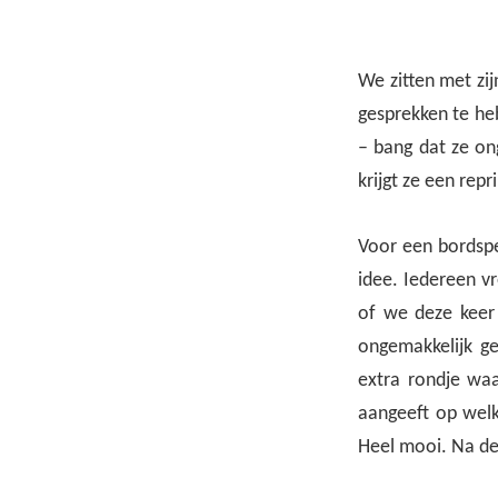
We zitten met zi
gesprekken te heb
– bang dat ze on
krijgt ze een rep
Voor een bordspel
idee. Iedereen v
of we deze keer
ongemakkelijk g
extra rondje waa
aangeeft op welk
Heel mooi. Na de