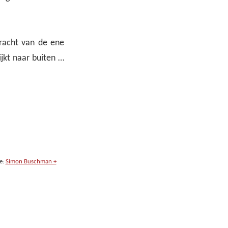
dracht van de ene
ijkt naar buiten …
e:
Simon Buschman +