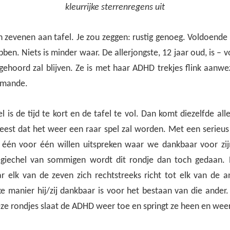
kleurrijke sterrenregens uit
jn zevenen aan tafel. Je zou zeggen: rustig genoeg. Voldoend
ben. Niets is minder waar. De allerjongste, 12 jaar oud, is – 
gehoord zal blijven. Ze is met haar ADHD trekjes flink aanwe
rimande.
 is de tijd te kort en de tafel te vol. Dan komt diezelfde al
reest dat het weer een raar spel zal worden. Met een serieus 
 één voor één willen uitspreken waar we dankbaar voor zij
egiechel van sommigen wordt dit rondje dan toch gedaan. 
r elk van de zeven zich rechtstreeks richt tot elk van de 
e manier hij/zij dankbaar is voor het bestaan van die ander. 
ze rondjes slaat de ADHD weer toe en springt ze heen en wee