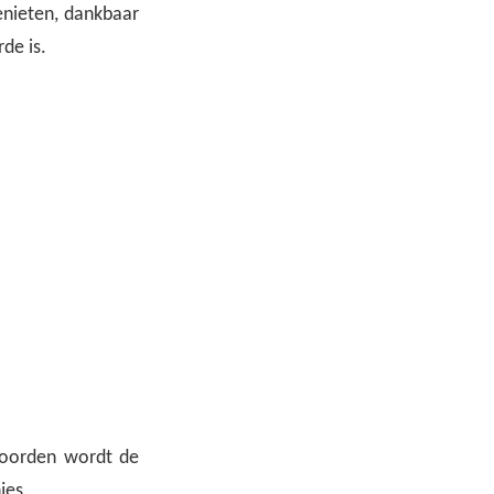
enieten, dankbaar
de is.
 woorden wordt de
jes.