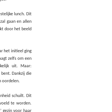
telijke lunch. Dit
 zal gaan en allen
rkt door het beeld
 het initieel ging
raagt zelfs om een
elijk uit. Maar:
 bent. Dankzij die
n oordelen.
heid schuilt. Dit
voeld te worden.
’ gezin voor haar