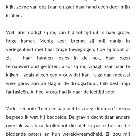
kijkt ze me van opzij aan en gaat haar hand even door mijn
krullen.
Wat later nodigt zij mij van tijd tot tijd uit in haar grote,
hoge kamer. Menig keer brengt zij mij danig in
verlegenheid met haar trage bewegingen, hoe zij loopt of
zit – haar handen losjes in de nek, haar ogen
ternauwernood gesloten: alsof zij mij vraagt naar haar te
kijken – zoals alleen een vrouw dat kan. Ik ga dan meestal
weer gauw aan de slag in de droogschuur, heb best mijn
fantasieën. Al heel vroeg had ik daar de leeftijd voor.
Vader zei ooit: ‘Leer een aap niet te vroeg klimmen.’ Ineens
begreep ik wat hij bedoelde. De gravin dacht daar anders
over: ik was haar krullenbol die niet zo paste tussen die
biddende paters en hun wereldvreemdheid. Zij zou mij