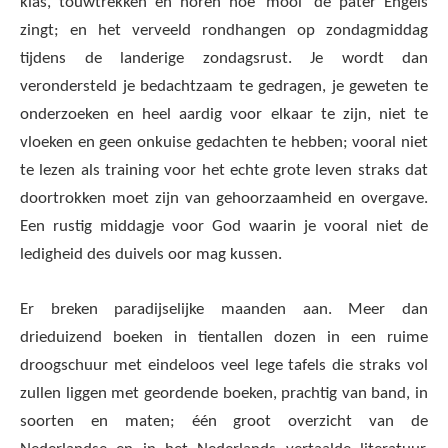
klas, touwtrekken en horen hoe ‘mooi’ de pater Engels
zingt; en het verveeld rondhangen op zondagmiddag
tijdens de landerige zondagsrust. Je wordt dan
verondersteld je bedachtzaam te gedragen, je geweten te
onderzoeken en heel aardig voor elkaar te zijn, niet te
vloeken en geen onkuise gedachten te hebben; vooral niet
te lezen als training voor het echte grote leven straks dat
doortrokken moet zijn van gehoorzaamheid en overgave.
Een rustig middagje voor God waarin je vooral niet de
ledigheid des duivels oor mag kussen.
Er breken paradijselijke maanden aan. Meer dan
drieduizend boeken in tientallen dozen in een ruime
droogschuur met eindeloos veel lege tafels die straks vol
zullen liggen met geordende boeken, prachtig van band, in
soorten en maten; één groot overzicht van de