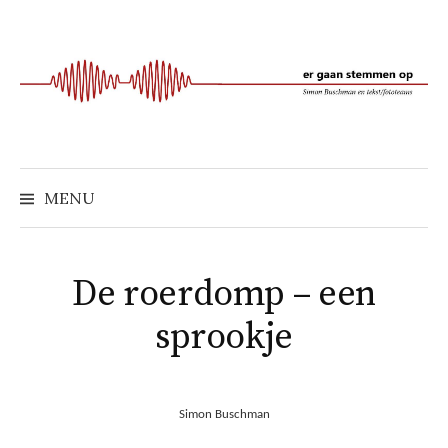
Naar
inhoud
springen
MENU
De roerdomp – een
sprookje
Simon Buschman