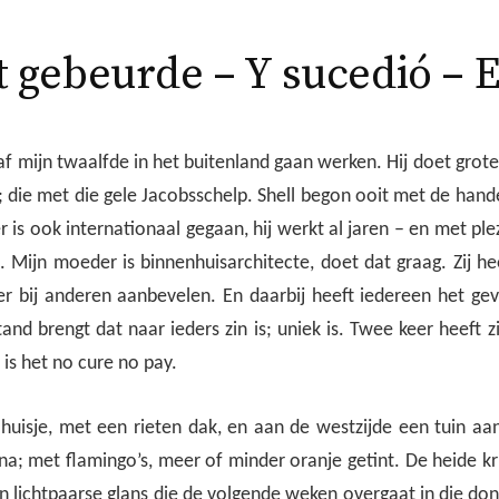
t gebeurde – Y sucedió – 
af mijn twaalfde in het buitenland gaan werken. Hij doet grot
 die met die gele Jacobsschelp. Shell begon ooit met de hande
 is ook internationaal gegaan, hij werkt al jaren – en met plez
 Mijn moeder is binnenhuisarchitecte, doet dat graag. Zij he
r bij anderen aanbevelen. En daarbij heeft iedereen het gevo
tand brengt dat naar ieders zin is; uniek is. Twee keer heeft 
 is het no cure no pay.
huisje, met een rieten dak, en aan de westzijde een tuin aa
; met flamingo’s, meer of minder oranje getint. De heide kri
en lichtpaarse glans die de volgende weken overgaat in die do