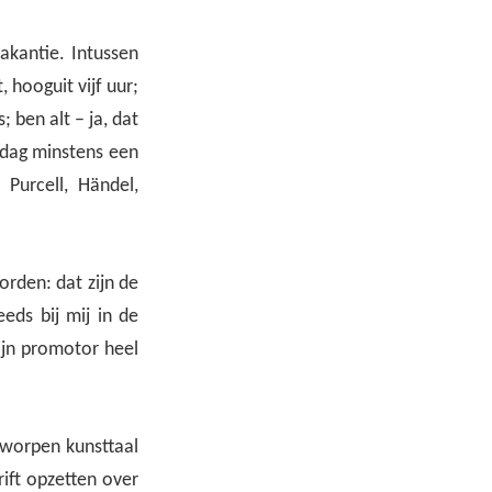
akantie. Intussen
 hooguit vijf uur;
; ben alt – ja, dat
e dag minstens een
Purcell, Händel,
orden: dat zijn de
eds bij mij in de
mijn promotor heel
tworpen kunsttaal
rift opzetten over