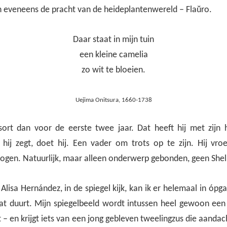
n eveneens de pracht van de heideplantenwereld – Flaŭro.
Daar staat in mijn tuin
een kleine camelia
zo wit te bloeien.
Uejima Onitsura, 1660-1738
ort dan voor de eerste twee jaar. Dat heeft hij met zijn 
hij zegt, doet hij. Een vader om trots op te zijn. Hij vr
mogen. Natuurlijk, maar alleen onderwerp gebonden, geen Shell
 Alisa Hernández, in de spiegel kijk, kan ik er helemaal in ó
dat duurt. Mijn spiegelbeeld wordt intussen heel gewoon ee
t – en krijgt iets van een jong gebleven tweelingzus die aandach