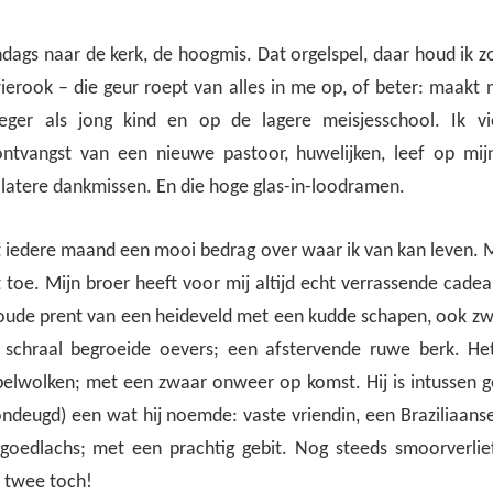
ndags naar de kerk, de hoogmis. Dat orgelspel, daar houd ik z
erook – die geur roept van alles in me op, of beter: maakt 
eger als jong kind en op de lagere meisjesschool. Ik vi
ontvangst van een nieuwe pastoor, huwelijken, leef op mi
 latere dankmissen. En die hoge glas-in-loodramen.
 iedere maand een mooi bedrag over waar ik van kan leven. 
toe. Mijn broer heeft voor mij altijd echt verrassende cadea
 oude prent van een heideveld met een kudde schapen, ook z
schraal begroeide oevers; een afstervende ruwe berk. He
pelwolken; met een zwaar onweer op komst. Hij is intussen 
e ondeugd) een wat hij noemde: vaste vriendin, een Braziliaan
 goedlachs; met een prachtig gebit. Nog steeds smoorverlief
e twee toch!