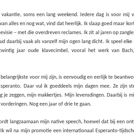
 vakantie, soms een lang weekend. Iedere dag is voor mij v
an alles en nog wat, vind dat heerlijk. Ik slaap goed maar kort,
levisie – met die overdreven reclames. Ik zit al jaren op zangles
ud daarbij vaak als vanzelf mijn ogen lang dicht. Ik speel elk
twintig jaar oude klavecimbel, vooral het werk van Bach, 
belangrijkste voor mij zijn, is eenvoudig en eerlijk te beantwo
Esperanto. Daar vul ik goeddeels mijn dagen mee. Ze zijn ste
ag je zeggen, mijn makkertjes. Mijn levensdingen. Daarbij is 
vorderingen. Nog een jaar of drie te gaan.
rdt langzaamaan mijn native speech, hoewel dat bij een on
. Ik wil na mijn promotie een internationaal Esperanto-tijdsch