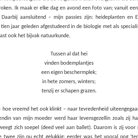
oken. Ik maak er elke dag en avond een foto van; vanuit een
s. Daarbij aansluitend – mijn passies zijn: heideplanten en 
ien jaar geleden afgestudeerd in de biologie met als special
ast ook het bijvak natuurkunde.
Tussen al dat hei
vinden bodemplantjes
een eigen beschermplek;
in hete zomers, winters;
tenzij er schapen grazen.
 – hoe vreemd het ook klinkt – naar tevredenheid uiteengegaan
endin van mijn moeder werd haar levensgezellin zoals zij ha
weegt zich soepel (deed veel aan ballet). Daarom is zij voor
e twee zijn nu echt gelukkig; eerder was het vooral nog ‘ter