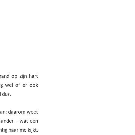
hand op zijn hart
oeg wel of er ook
 dus.
pgaan; daarom weet
n ander – wat een
tig naar me kijkt,