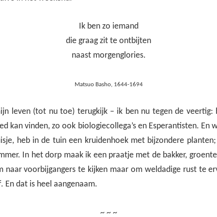
Ik ben zo iemand
die graag zit te ontbijten
naast morgenglories.
Matsuo Basho, 1644-1694
jn leven (tot nu toe) terugkijk – ik ben nu tegen de veertig:
ed kan vinden, zo ook biologiecollega’s en Esperantisten. En wat
uisje, heb in de tuin een kruidenhoek met bijzondere planten
mmer. In het dorp maak ik een praatje met de bakker, groente
m naar voorbijgangers te kijken maar om weldadige rust te er
f. En dat is heel aangenaam.
~ ~ ~