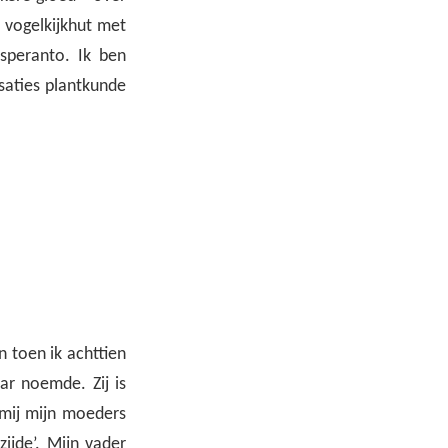
 vogelkijkhut met
Esperanto. Ik ben
isaties plantkunde
 toen ik achttien
ar noemde. Zij is
 mij mijn moeders
zijde’. Mijn vader