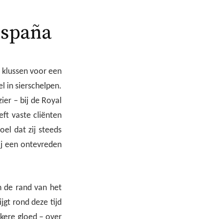
España
e klussen voor een
l in sierschelpen.
ier – bij de Royal
eft vaste cliënten
el dat zij steeds
zij een ontevreden
n de rand van het
jgt rond deze tijd
nkere gloed – over