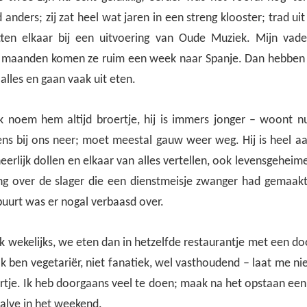
anders; zij zat heel wat jaren in een streng klooster; trad u
tten elkaar bij een uitvoering van Oude Muziek. Mijn vade
ie maanden komen ze ruim een week naar Spanje. Dan hebben
lles en gaan vaak uit eten.
ik noem hem altijd broertje, hij is immers jonger – woont n
eens bij ons neer; moet meestal gauw weer weg. Hij is heel aa
erlijk dollen en elkaar van alles vertellen, ook levensgeheim
ng over de slager die een dienstmeisje zwanger had gemaak
 buurt was er nogal verbaasd over.
k wekelijks, we eten dan in hetzelfde restaurantje met een d
Ik ben vegetariër, niet fanatiek, wel vasthoudend – laat me ni
rtje. Ik heb doorgaans veel te doen; maak na het opstaan een 
halve in het weekend.