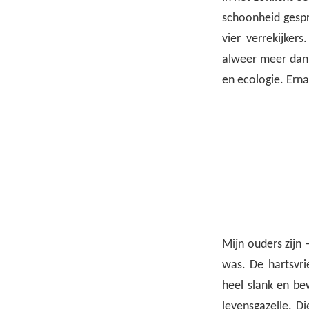
schoonheid gespr
vier verrekijker
alweer meer dan t
en ecologie. Erna
Mijn ouders zijn
was. De hartsvri
heel slank en be
levensgazelle. Di