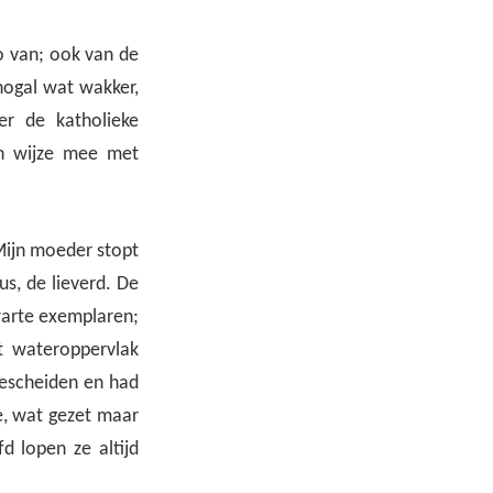
o van; ook van de
nogal wat wakker,
er de katholieke
jn wijze mee met
Mijn moeder stopt
us, de lieverd. De
warte exemplaren;
t wateroppervlak
gescheiden en had
se, wat gezet maar
d lopen ze altijd