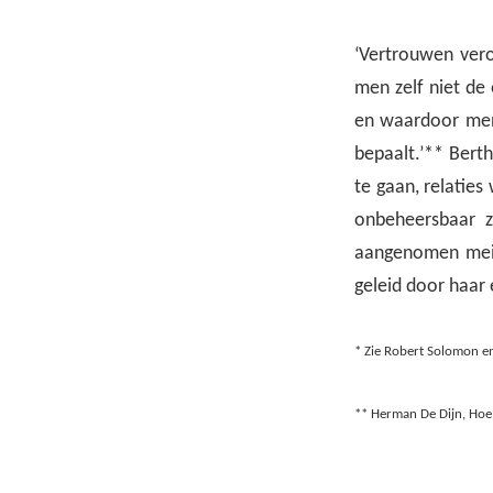
‘Vertrouwen vero
men zelf niet de
en waardoor men 
bepaalt.’** Bert
te gaan, relaties
onbeheersbaar z
aangenomen meis
geleid door haar 
* Zie Robert Solomon e
** Herman De Dijn, Hoe 