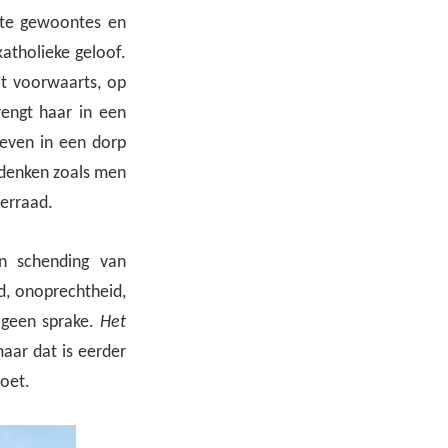
aste gewoontes en
katholieke geloof.
at voorwaarts, op
rengt haar in een
 leven in een dorp
e denken zoals men
verraad.
n schending van
d, onoprechtheid,
t geen sprake.
Het
maar dat is eerder
doet.