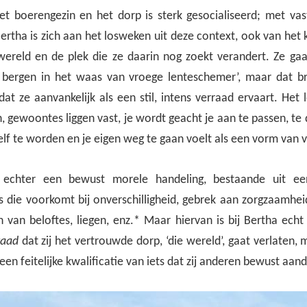
t boerengezin en het dorp is sterk gesocialiseerd; met v
rtha is zich aan het losweken uit deze context, ook van het 
wereld en de plek die ze daarin nog zoekt verandert. Ze ga
 bergen in het waas van vroege lenteschemer’, maar dat b
t dat ze aanvankelijk als een stil, intens verraad ervaart. Het
ch, gewoontes liggen vast, je wordt geacht je aan te passen, t
elf te worden en je eigen weg te gaan voelt als een vorm van 
s echter een bewust morele handeling, bestaande uit ee
s die voorkomt bij onverschilligheid, gebrek aan zorgzaamhei
 van beloftes, liegen, enz.* Maar hiervan is bij Bertha ech
raad
dat zij het vertrouwde dorp, ‘die wereld’, gaat verlaten, 
een feitelijke kwalificatie van iets dat zij anderen bewust aan