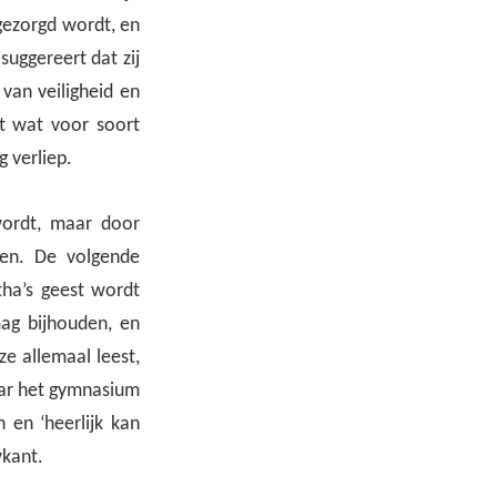
 gezorgd wordt, en
suggereert dat zij
 van veiligheid en
t wat voor soort
 verliep.
wordt, maar door
ben. De volgende
tha’s geest wordt
mag bijhouden, en
e allemaal leest,
naar het gymnasium
 en ‘heerlijk kan
wkant.