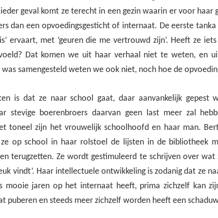
n ieder geval komt ze terecht in een gezin waarin er voor haar
ers dan een opvoedingsgesticht of internaat. De eerste tanka 
is’ ervaart, met ‘geuren die me vertrouwd zijn’. Heeft ze iets
voeld? Dat komen we uit haar verhaal niet te weten, en ui
 was samengesteld weten we ook niet, noch hoe de opvoeding
n is dat ze naar school gaat, daar aanvankelijk gepest 
aar stevige boerenbroers daarvan geen last meer zal heb
t toneel zijn het vrouwelijk schoolhoofd en haar man. Ber
 ze op school in haar rolstoel de lijsten in de bibliotheek 
n terugzetten. Ze wordt gestimuleerd te schrijven over wat z
uk vindt’. Haar intellectuele ontwikkeling is zodanig dat ze 
 mooie jaren op het internaat heeft, prima zichzelf kan zijn
at puberen en steeds meer zichzelf worden heeft een schadu