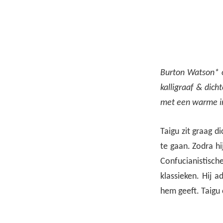
Burton Watson* o
kalligraaf & dich
met een warme inbo
Taigu zit graag di
te gaan. Zodra hij
Confucianistisc
klassieken. Hij a
hem geeft. Taigu c