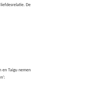
liefdesrelatie. De
hin en Taigu nemen
n’: