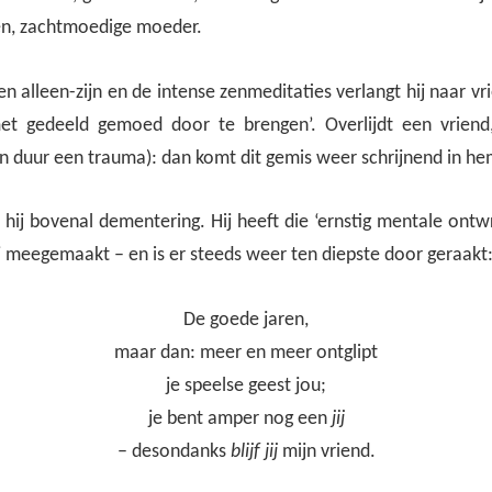
gen, zachtmoedige moeder.
en alleen-zijn en de intense zenmeditaties verlangt hij naar 
et gedeeld gemoed door te brengen’. Overlijdt een vriend,
en duur een trauma): dan komt dit gemis weer schrijnend in he
hij bovenal dementering. Hij heeft die ‘ernstig mentale ontw
j meegemaakt – en is er steeds weer ten diepste door geraakt
De goede jaren,
maar dan: meer en meer ontglipt
je speelse geest jou;
je bent amper nog een
jij
– desondanks
blijf jij
mijn vriend.