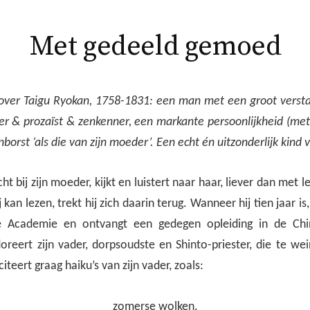
Met gedeeld gemoed
ver Taigu Ryokan, 1758-1831: een man met een groot verstan
ter & prozaïst & zenkenner, een markante persoonlijkheid (met
rst ‘als die van zijn moeder’. Een echt én uitzonderlijk kind va
cht bij zijn moeder, kijkt en luistert naar haar, liever dan met
 kan lezen, trekt hij zich daarin terug. Wanneer hij tien jaar is
he Academie en ontvangt een gedegen opleiding in de Ch
doreert zijn vader, dorpsoudste en Shinto-priester, die te w
iteert graag haiku’s van zijn vader, zoals:
zomerse wolken,