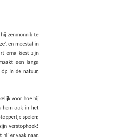
 hij zenmonnik te
ze’, en meestal in
t erna kiest zijn
 maakt een lange
 óp in de natuur,
elijk voor hoe hij
en hem ook in het
rstoppertje spelen;
zijn verstophoek!
 hij er vaak naar,