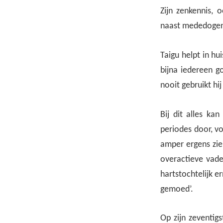
Zijn zenkennis, 
naast mededogen, 
Taigu helpt in hu
bijna iedereen g
nooit gebruikt hij
Bij dit alles ka
periodes door, vo
amper ergens zien
overactieve vade
hartstochtelijk 
gemoed’.
Op zijn zeventigs