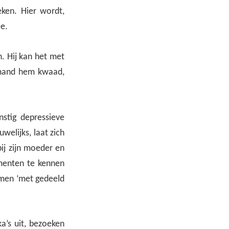
eken. Hier wordt,
ee.
n. Hij kan het met
iemand hem kwaad,
nstig depressieve
welijks, laat zich
bij zijn moeder en
omenten te kennen
amen ‘met gedeeld
ka’s uit, bezoeken