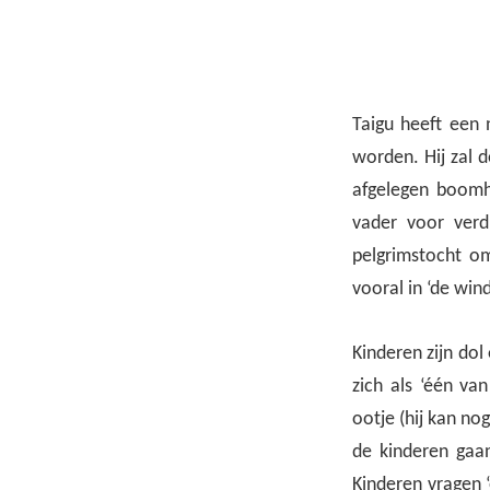
Taigu heeft een 
worden. Hij zal d
afgelegen boomhu
vader voor verd
pelgrimstocht om
vooral in ‘de win
Kinderen zijn dol
zich als ‘één va
ootje (hij kan nog
de kinderen gaan
Kinderen vragen ‘e