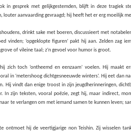
ook in gesprek met gelijkgestemden, blijft in deze tragiek st
louter aanvaarding gevraagd; hij heeft het er erg moeilijk m
ishoudens, drinkt sake met boeren, discussieert met notabele
oed vinden; ‘opgeklopte figuren’ pakt hij aan. Zelden zag 
 grove of vileine taal; z’n gevoel voor humor is groot.
n hij zich toch ‘ontheemd en eenzaam’ voelen. Hij maakt er
oral in ‘metershoog dichtgesneeuwde winters’. Hij eet dan nau
. Hij vindt dan enige troost in zijn jeugdherinneringen, dicht
r. In zijn teksten, vooral poëzie, zegt hij, maar indirect, m
ernaar te verlangen om met iemand samen te kunnen leven; s
te ontmoet hij de veertigjarige non Teishin. Zij wisselen tan