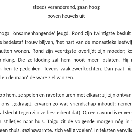
steeds veranderend, gaan hoog
boven heuvels uit
nogal ‘onsamenhangende’ jeugd. Rond zijn twintigste besluit
e bedelstaf trouw blijven, ‘het hart van de monastieke leefwij
tten wonen. Rond zijn veertigste overlijdt zijn moeder; kor
rinking. Die zelfdoding zal hem nooit meer loslaten. Hij
 hen te gedenken. Tevens vaak zwerftochten. Dan gaat hij
d en de maan’, de ware ziel van zen.
 op hem, ze spelen en ravotten uren met elkaar: zij zijn ontvank
n ons’ gedraagt, ervaren zo wat vriendschap inhoudt; nem
al slecht tegen zijn verlies; erkent dat). Op een avond is er ve
 stilletjes naar huis. Taigu zit de volgende morgen nóg in 
en thuis, gezinswarmte, zich veilig voelen’. In teksten verwijst