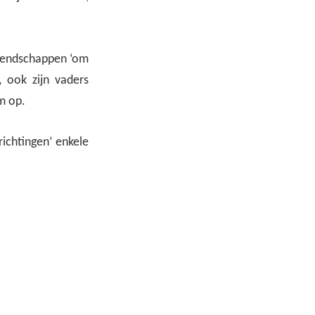
vriendschappen ‘om
 ook zijn vaders
m op.
richtingen’ enkele
: