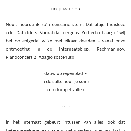
Otsuji, 1881-1913
Nooit hoorde ik zo’n eenzame stem. Dat altijd thuisloze
erin. Dat elders. Vooral dat nergens. Zo herkenbaar; of wij
het op enigerlei wijze met elkaar deelden – vanaf onze
ontmoeting in de internaatsbiep: Rachmaninov,
Pianoconcert 2, Adagio sostenuto.
dauw op iepenblad –
in de stilte hoor je soms
een druppel vallen
~ ~ ~
In het internaat gebeurt intussen van alles; ook dat
bekende gefoezel van paters met priesterstudenten. Tja! In