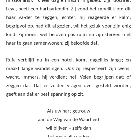
missionaris): ‘Ik leef dag en nacht in gebed.’ Zijn dochter,
Leya, heeft een hartsvriendin. Zij vond het moeilijk om dit
haar va-der te zeggen; echter: hij reageerde er kalm,
begripvol op, had dit al gezien, wil het geluk voor zijn enig
kind. Zij moest wél beloven pas ruim na zijn sterven met
haar te gaan samenwonen; zij beloofde dat.
Rufa verblijft nu in een hotel, komt dagelijks langs; en
maakt lange wandelingen. Ook zij respecteert zijn wens;
wacht. Immers, hij verdient het. Velen begrijpen dat; of
zéggen dat. Dat er zelden vragen over gesteld worden,
geeft aan dat er best spanning op zit.
Als uw hart getrouw
aan de Weg van de Waarheid
wil blijven – zelfs dan
helpen u alle goden