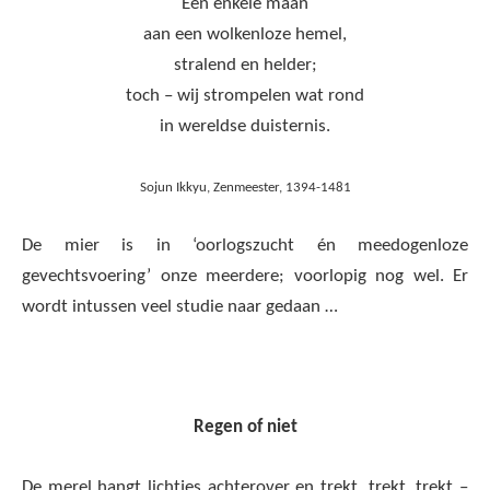
Een enkele maan
aan een wolkenloze hemel,
stralend en helder;
toch – wij strompelen wat rond
in wereldse duisternis.
Sojun Ikkyu, Zenmeester, 1394-1481
De mier is in ‘oorlogszucht én meedogenloze
gevechtsvoering’ onze meerdere; voorlopig nog wel. Er
wordt intussen veel studie naar gedaan …
Regen of niet
De merel hangt lichtjes achterover en trekt, trekt, trekt –