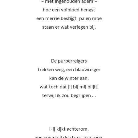
– met ingehouden adem –
hoe een volbloed hengst
een merrie bestijgt; pa en moe
staan er wat verlegen bij.
De purperreigers
trekken weg, een blauwreiger
kan de winter aan;
wat toch dat jij bij mij blijft,
terwijl ik zou begrijpen …
Hij kijkt achterom,
nog eenmaal de straat van toen,