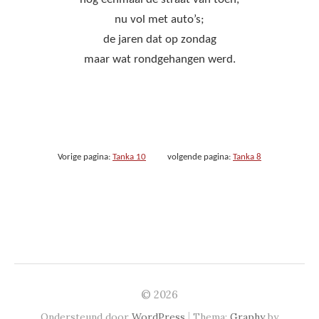
nu vol met auto’s;
de jaren dat op zondag
maar wat rondgehangen werd.
Vorige pagina:
Tanka 10
volgende pagina:
Tanka 8
© 2026
|
Ondersteund door
WordPress
Thema:
Graphy
by