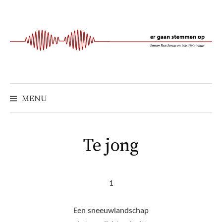
Naar
inhoud
springen
MENU
Te jong
1
Een sneeuwlandschap