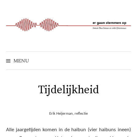
Naar
inhoud
springen
MENU
Tijdelijkheid
Erik Heijerman, reflectie
Alle jaargetijden komen in de haibun (vier haibuns ineen)