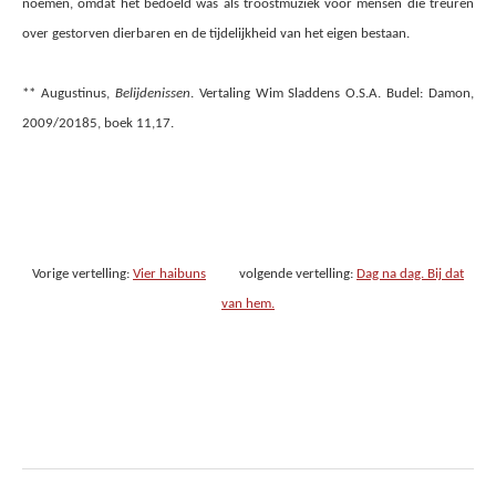
noemen, omdat het bedoeld was als troostmuziek voor mensen die treuren
over gestorven dierbaren en de tijdelijkheid van het eigen bestaan.
** Augustinus,
Belijdenissen
. Vertaling Wim Sladdens O.S.A. Budel: Damon,
2009/20185, boek 11,17.
Vorige vertelling:
Vier haibuns
volgende vertelling:
Dag na dag. Bij dat
van hem.