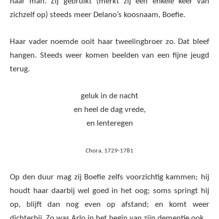
haar man. Zij gebruikt (merkt zij een enkele keer van
zichzelf op) steeds meer Delano’s koosnaam, Boefie.
Haar vader noemde ooit haar tweelingbroer zo. Dat bleef
hangen. Steeds weer komen beelden van een fijne jeugd
terug.
geluk in de nacht
en heel de dag vrede,
en lenteregen
Chora, 1729-1781
Op den duur mag zij Boefie zelfs voorzichtig kammen; hij
houdt haar daarbij wel goed in het oog; soms springt hij
op, blijft dan nog even op afstand; en komt weer
dichterbij. Zo was Arlo in het begin van zijn dementie ook.