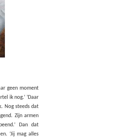
 ‘Maar geen moment
rtel ik nog.’ ‘Daar
ek. Nog steeds dat
ngend. Zijn armen
oopeend.’ Dan dat
n. ‘Jij mag alles