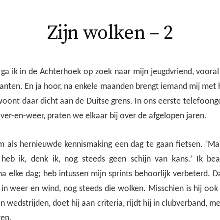
Zijn wolken – 2
 ga ik in de Achterhoek op zoek naar mijn jeugdvriend, voora
ranten. En ja hoor, na enkele maanden brengt iemand mij met h
woont daar dicht aan de Duitse grens. In ons eerste telefoon
ver-en-weer, praten we elkaar bij over de afgelopen jaren.
 als hernieuwde kennismaking een dag te gaan fietsen. ‘Maar
heb ik, denk ik, nog steeds geen schijn van kans.’ Ik be
a elke dag; heb intussen mijn sprints behoorlijk verbeterd. Da
n, in weer en wind, nog steeds die wolken. Misschien is hij ook
in wedstrijden, doet hij aan criteria, rijdt hij in clubverband, 
ren.