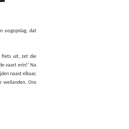
jn oogopslag, dat
iets uit, zet die
de vaart erin!’ Na
jden naast elkaar,
de weilanden. Ons