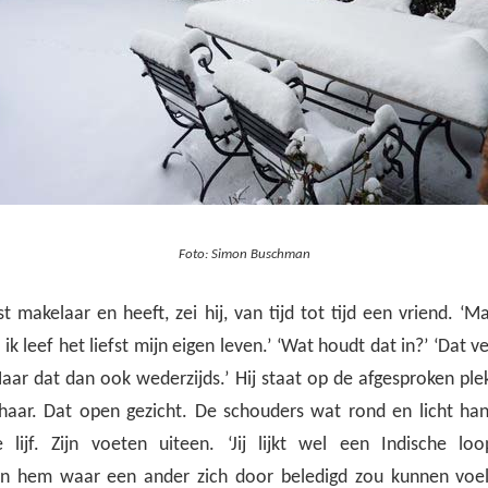
Foto: Simon Buschman
st makelaar en heeft, zei hij, van tijd tot tijd een vriend.
ik leef het liefst mijn eigen leven.’ ‘Wat houdt dat in?’ ‘Dat ve
Maar dat dan ook wederzijds.’ Hij staat op de afgesproken pl
 haar. Dat open gezicht. De schouders wat rond en licht ha
e lijf. Zijn voeten uiteen. ‘Jij lijkt wel een Indische l
n hem waar een ander zich door beledigd zou kunnen voele