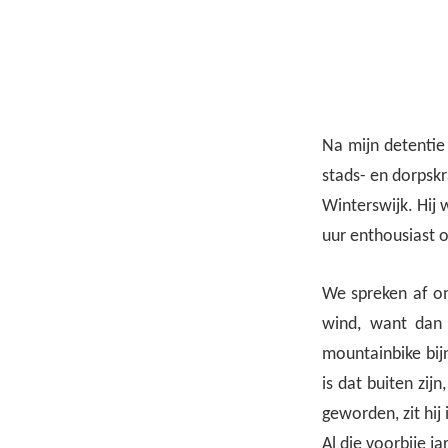
Na mijn detentie
stads- en dorpsk
Winterswijk. Hij 
uur enthousiast o
We spreken af om
wind, want dan 
mountainbike bijn
is dat buiten zij
geworden, zit hij 
Al die voorbije ja