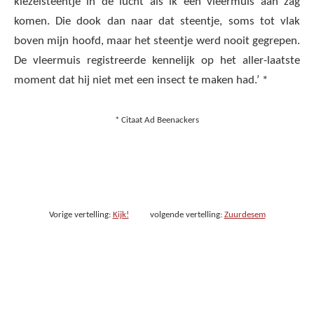
kiezelsteentje in de lucht als ik een vleermuis aan zag
komen. Die dook dan naar dat steentje, soms tot vlak
boven mijn hoofd, maar het steentje werd nooit gegrepen.
De vleermuis registreerde kennelijk op het aller-laatste
moment dat hij niet met een insect te maken had.’ *
* Citaat Ad Beenackers
Vorige vertelling:
Kijk!
volgende vertelling:
Zuurdesem